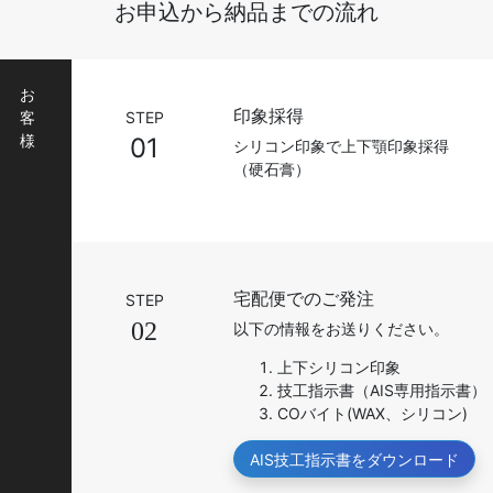
お申込から納品までの流れ
お
印象採得
客
STEP
様
01
シリコン印象で上下顎印象採得
（硬石膏）
宅配便でのご発注
STEP
02
以下の情報をお送りください。
上下シリコン印象
技工指示書（AIS専用指示書）
COバイト(WAX、シリコン)
AIS技工指示書をダウンロード