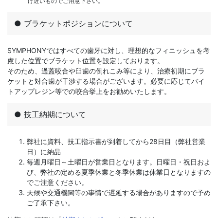
け近いものでご用意下さい。
● ブラケットポジションについて
SYMPHONYではすべての歯牙に対し、理想的なフィニッシュを考
慮した位置でブラケット位置を設定しております。
そのため、過蓋咬合や臼歯の倒れこみ等により、治療初期にブラ
ケットと対合歯が干渉する場合がございます。必要に応じてバイ
トアップレジン等での咬合挙上をお勧めいたします。
● 技工納期について
弊社に資料、技工指示書が到着してから28日目（弊社営業
日）に納品
毎週月曜日～土曜日が営業日となります。日曜日・祝日およ
び、弊社の定める夏季休業と冬季休業は休業日となりますの
でご注意ください。
天候や交通機関等の事情で遅延する場合がありますので予め
ご了承下さい。