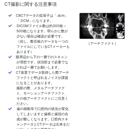
CT撮影に関する注意事項
CBCTデータの拡張子は「.dcm」
「.DCM」になります。
DICOMファイル数は約300枚～
500枚になります。明らかに数が
少ない場合は確認が必要です。
（但し、数百枚のデータを一つの
［アーチファクト］
ファイルにしているCTメーカーも
あります）
眼周辺から下の一層でのスキャン
が理想です。頭頂部まで必要でな
ければ一層でお願いします。
CT装置でデータ取得した際アーチ
ファクトと呼ばれるノイズが課題
になることがあります。
撮影の際、メタルアーチファク
ト、モーションアーチファクト、
その他アーチファクトにご注意く
ださい。
歯の移動等で口腔内の状況が変化
してしまいますと歯根と歯冠の合
成が難しくなります。口腔内スキ
ャンデータとCTデータは出来るだ