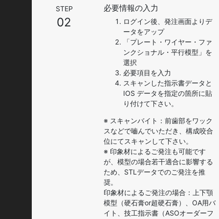
必要情報の入力
STEP
02
ログイン後、発注画面よりデ
ータをアップ
「プレート・ワイヤー・ファ
ンクショナル・平行模型」を
選択
必要項目を入力
スキャンした指示書データと
IOS データを指定の箇所に貼
り付けて下さい。
※ スキャンバイト：前歯部をワック
スなどで嚙んでいただき、構成咬合
位にてスキャンして下さい。
※ 印象材によるご発注も可能です
が、模型の場合若干適合に影響する
ため、STLデータでのご発注を推
奨。
印象材によるご発注の場合：上下顎
模型（硬石膏or超硬石膏）、OA用バ
イト、技工指示書（ASOオーダーフ