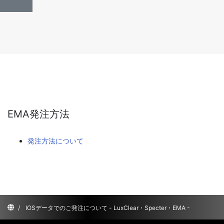
EMA発注方法
発注方法について
/
IOSデータでのご発注について - LuxClear・Specter・EMA -