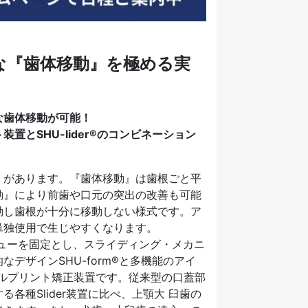
な『歯体移動』を極める実
な歯体移動が可能！
とSHU-lider®のコンビネーション
」があります。『歯体移動』は歯根ごと平
動』により前歯や口元の突出の改善も可能
動し歯根が十分に移動しない様式です。ア
単独使用で生じやすくなります。
クリューを固定とし、スライディング・メカニ
デザインSHU-form®と多機能のアイ
ルプリント矯正装置です。従来型の口蓋部
各種Slider装置に比べ、上顎大 臼歯の