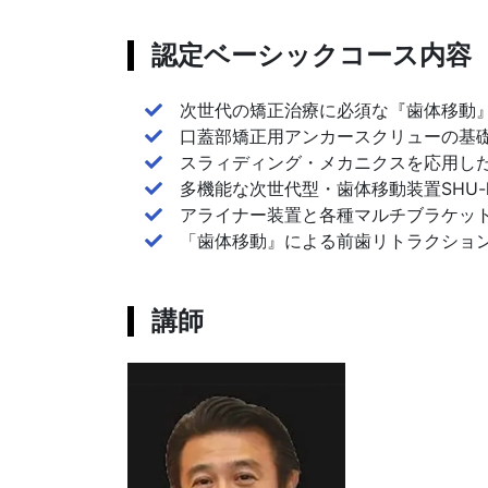
認定ベーシックコース内容
次世代の矯正治療に必須な『歯体移動
口蓋部矯正用アンカースクリューの基
スラィディング・メカニクスを応用し
多機能な次世代型・歯体移動装置SHU-l
アライナー装置と各種マルチブラケッ
「歯体移動』による前歯リトラクショ
講師