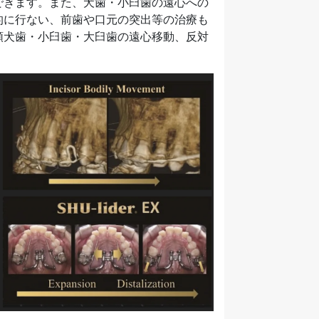
できます。また、犬歯・小臼歯の遠心への
的に行ない、前歯や口元の突出等の治療も
顎犬歯・小臼歯・大臼歯の遠心移動、反対