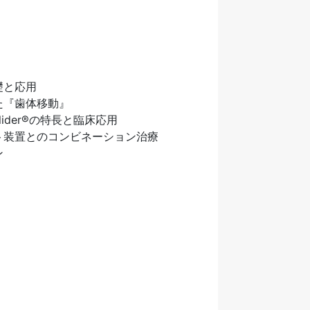
』
礎と応用
た『歯体移動』
ider®の特長と臨床応用
ト装置とのコンビネーション治療
ン