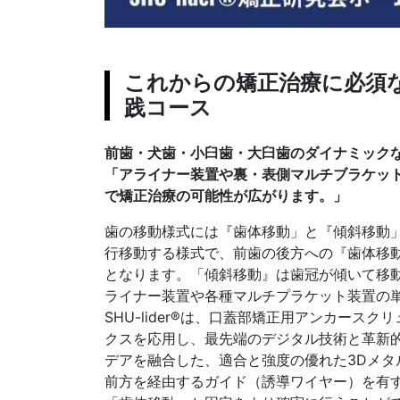
これからの矯正治療に必須
践コース
前歯・犬歯・小臼歯・大臼歯のダイナミック
「アライナー装置や裏・表側マルチブラケット装置
で矯正治療の可能性が広がります。」
歯の移動様式には『歯体移動」と『傾斜移動
行移動する様式で、前歯の後方への『歯体移
となります。「傾斜移動』は歯冠が傾いて移
ライナー装置や各種マルチプラケット装置の
SHU-lider®は、口蓋部矯正用アンカース
クスを応用し、最先端のデジタル技術と革新的な
デアを融合した、適合と強度の優れた3Dメタ
前方を経由するガイド（誘導ワイヤー）を有する