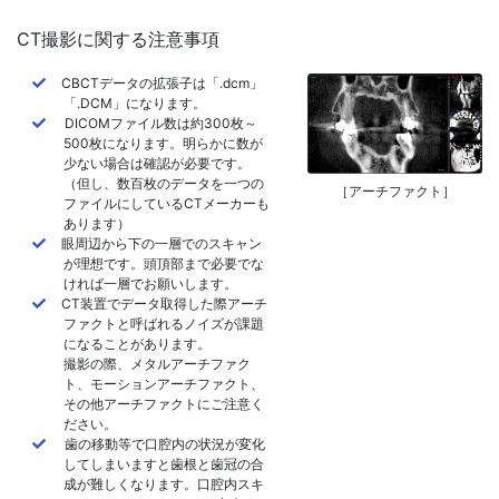
CT撮影に関する注意事項
CBCTデータの拡張子は「.dcm」
「.DCM」になります。
DICOMファイル数は約300枚～
500枚になります。明らかに数が
少ない場合は確認が必要です。
（但し、数百枚のデータを一つの
［アーチファクト］
ファイルにしているCTメーカーも
あります）
眼周辺から下の一層でのスキャン
が理想です。頭頂部まで必要でな
ければ一層でお願いします。
CT装置でデータ取得した際アーチ
ファクトと呼ばれるノイズが課題
になることがあります。
撮影の際、メタルアーチファク
ト、モーションアーチファクト、
その他アーチファクトにご注意く
ださい。
歯の移動等で口腔内の状況が変化
してしまいますと歯根と歯冠の合
成が難しくなります。口腔内スキ